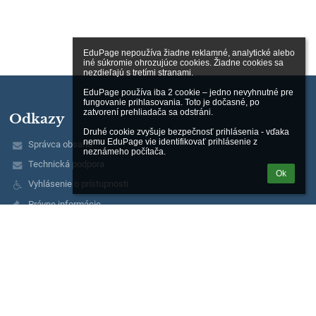
EduPage nepoužíva žiadne reklamné, analytické alebo 
iné súkromie ohrozujúce cookies. Žiadne cookies sa 
nezdieľajú s tretími stranami.

EduPage používa iba 2 cookie – jedno nevyhnutné pre 
fungovanie prihlasovania. Toto je dočasné, po 
zatvorení prehliadača sa odstráni.

Odkazy
Druhé cookie zvyšuje bezpečnosť prihlásenia - vďaka 
nemu EduPage vie identifikovať prihlásenie z 
Správca obsahu
neznámeho počítača.
Technická podpora
Ok
Vyhlásenie o prístupnosti
Právne informácie
Zásady ochrany osobných údajov
Údaje o prevádzkovateľovi
Mapa stránok
O nás
Kontakt