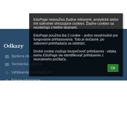
EduPage nepoužíva žiadne reklamné, analytické alebo 
iné súkromie ohrozujúce cookies. Žiadne cookies sa 
nezdieľajú s tretími stranami.

EduPage používa iba 2 cookie – jedno nevyhnutné pre 
fungovanie prihlasovania. Toto je dočasné, po 
zatvorení prehliadača sa odstráni.

Odkazy
Druhé cookie zvyšuje bezpečnosť prihlásenia - vďaka 
nemu EduPage vie identifikovať prihlásenie z 
Správca obsahu
neznámeho počítača.
Technická podpora
Ok
Vyhlásenie o prístupnosti
Právne informácie
Zásady ochrany osobných údajov
Údaje o prevádzkovateľovi
Mapa stránok
O nás
Kontakt